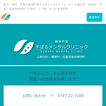
神戸・西宮・芦屋の阪神芦屋すばるメンタルクリニック｜心療内科・精神科・児
童・思春期精神科│不眠症・うつ病・大人の発達障害
Toggle
MENU
navigation
一休みして、また歩き出す
回復への旅路をお供します
お問い合わせ ☞ 0797-22-7100