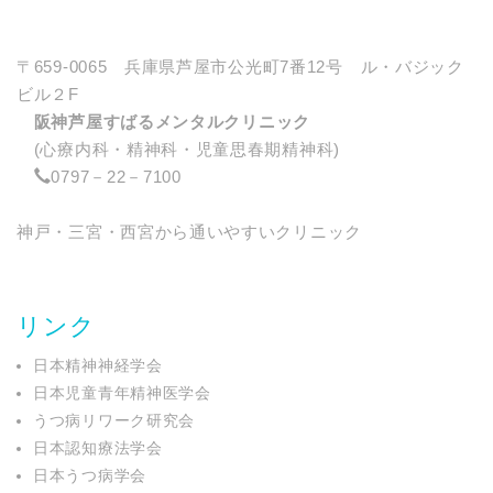
〒659-0065 兵庫県芦屋市公光町7番12号 ル・バジック
ビル２F
阪神芦屋すばるメンタルクリニック
(心療内科・精神科・児童思春期精神科)
0797－22－7100
神戸・三宮・西宮から通いやすいクリニック
リンク
日本精神神経学会
日本児童青年精神医学会
うつ病リワーク研究会
日本認知療法学会
日本うつ病学会