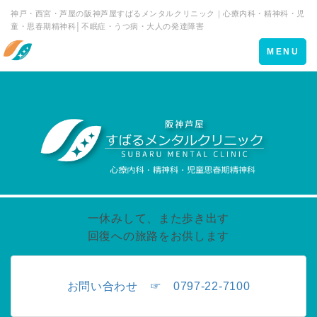
神戸・西宮・芦屋の阪神芦屋すばるメンタルクリニック｜心療内科・精神科・児
童・思春期精神科│不眠症・うつ病・大人の発達障害
Toggle
MENU
navigation
一休みして、また歩き出す
回復への旅路をお供します
お問い合わせ ☞ 0797-22-7100