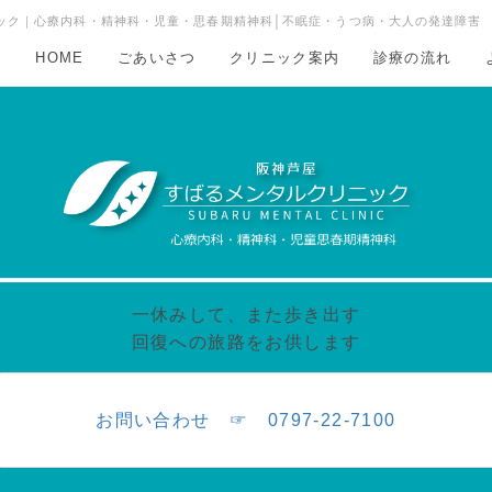
ック｜心療内科・精神科・児童・思春期精神科│不眠症・うつ病・大人の発達障害
HOME
ごあいさつ
クリニック案内
診療の流れ
一休みして、また歩き出す
回復への旅路をお供します
お問い合わせ ☞ 0797-22-7100