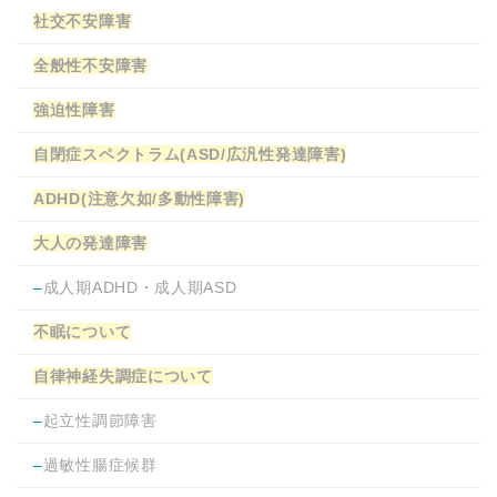
社交不安障害
全般性不安障害
強迫性障害
自閉症スペクトラム(ASD/広汎性発達障害)
ADHD(注意欠如/多動性障害)
大人の発達障害
–
成人期ADHD・成人期ASD
不眠について
自律神経失調症について
–
起立性調節障害
–
過敏性腸症候群