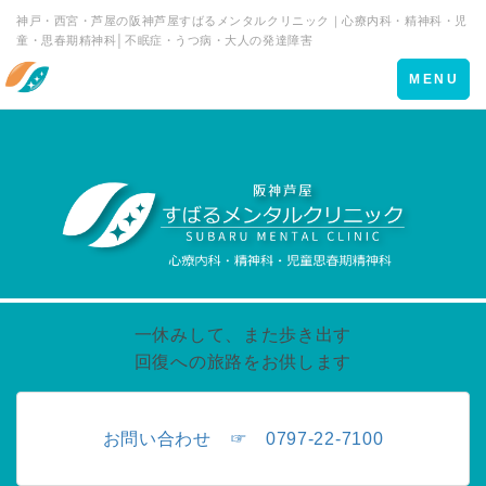
神戸・西宮・芦屋の阪神芦屋すばるメンタルクリニック｜心療内科・精神科・児
童・思春期精神科│不眠症・うつ病・大人の発達障害
Toggle
MENU
navigation
一休みして、また歩き出す
回復への旅路をお供します
お問い合わせ ☞ 0797-22-7100