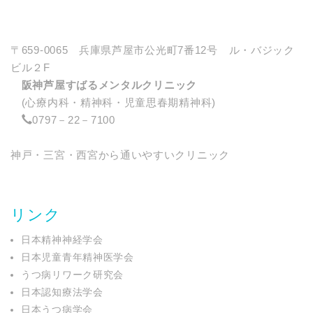
〒659-0065 兵庫県芦屋市公光町7番12号 ル・バジック
ビル２F
阪神芦屋すばるメンタルクリニック
(心療内科・精神科・児童思春期精神科)
0797－22－7100
神戸・三宮・西宮から通いやすいクリニック
リンク
日本精神神経学会
日本児童青年精神医学会
うつ病リワーク研究会
日本認知療法学会
日本うつ病学会